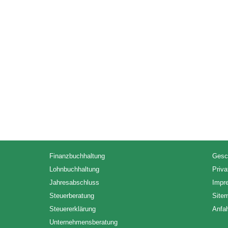
Finanzbuchhaltung
Gesc
Lohnbuchhaltung
Priv
Jahresabschluss
Impr
Steuerberatung
Site
Steuererklärung
Anfah
Unternehmensberatung