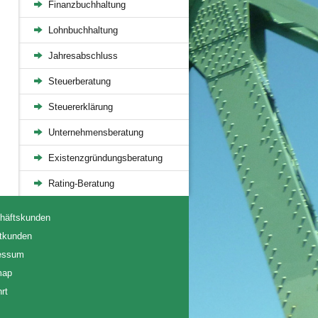
Finanzbuchhaltung
Lohnbuchhaltung
Jahresabschluss
Steuerberatung
Steuererklärung
Unternehmensberatung
Existenzgründungsberatung
Rating-Beratung
häftskunden
atkunden
essum
map
rt